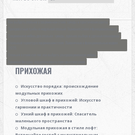
ИНТЕРЬЕР И ДИЗАЙН
КАТАЛОГ МЕБЕЛИ
Как выбрать спальню в современном стиле: тренды и практические советы
Прикроватные тумбы в модульной спальне: Гармония стиля и функциональности
Современная мебель для спальни: тренды, правила выбора и удачные планировки
Спальный гарнитур в современном стиле: Лаконичные и функциональные модели
2025
Спальня в стиле хай-тек: как выбрать ультрасовременную мебель
Хранение без хаоса: как организовать пространство с умом
ПРИХОЖАЯ
Искусство порядка: происхождение
модульных прихожих
Угловой шкаф в прихожей: Искусство
гармонии и практичности
Узкий шкаф в прихожей: Спасатель
маленького пространства
Модульная прихожая в стиле лофт:
Встречайте гостей с индустриальным