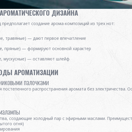
АРОМАТИЧЕСКОГО ДИЗАЙНА
предполагает создание арома-композиций из трех нот:
е, травяные) — дают первое впечатление
е, пряные) — формируют основной характер
е, мускусные) — оставляют шлейф
ТОДЫ АРОМАТИЗАЦИИ
никовыми палочками
я постепенного распространения аромата без электричества. О
в
омалампы
тва, создающие холодный пар с эфирными маслами. Преимущест
ытого огня)
мирования