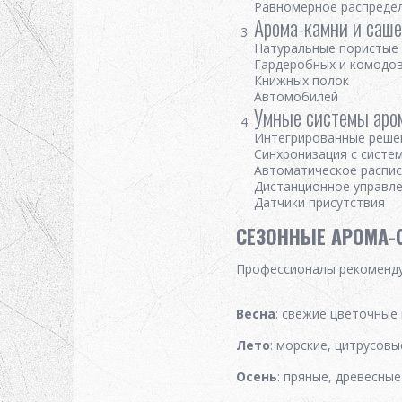
Равномерное распреде
Арома-камни и саше
Натуральные пористые 
Гардеробных и комодо
Книжных полок
Автомобилей
Умные системы аро
Интегрированные решен
Синхронизация с систе
Автоматическое распи
Дистанционное управл
Датчики присутствия
СЕЗОННЫЕ АРОМА-
Профессионалы рекоменду
Весна
: свежие цветочные
Лето
: морские, цитрусов
Осень
: пряные, древесны