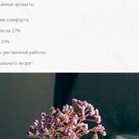
ранные ароматы:
ние комфорта
ла на 27%
а 33%
ь умственной работы
ального якоря"