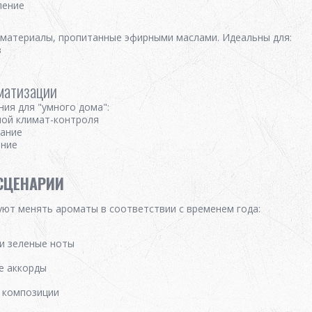
ление
материалы, пропитанные эфирными маслами. Идеальны для:
в
матизации
ия для "умного дома":
мой климат-контроля
сание
ение
СЦЕНАРИИ
ют менять ароматы в соответствии с временем года:
 и зеленые ноты
ые аккорды
е композиции