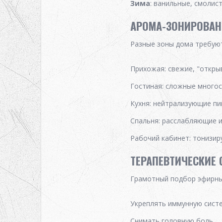
Зима
: ванильные, смолис
АРОМА-ЗОНИРОВАН
Разные зоны дома требуют
Прихожая
: свежие, "откр
Гостиная
: сложные много
Кухня
: нейтрализующие п
Спальня
: расслабляющие 
Рабочий кабинет
: тонизи
ТЕРАПЕВТИЧЕСКИЕ 
Грамотный подбор эфирны
Укреплять иммунную сист
Снимать головную боль